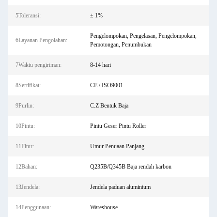
5Toleransi:
± 1%
Pengelompokan, Pengelasan, Pengelompokan,
6Layanan Pengolahan:
Pemotongan, Penumbukan
7Waktu pengiriman:
8-14 hari
8Sertifikat:
CE / ISO9001
9Purlin:
C.Z Bentuk Baja
10Pintu:
Pintu Geser Pintu Roller
11Fitur:
Umur Penuaan Panjang
12Bahan:
Q235B/Q345B Baja rendah karbon
13Jendela:
Jendela paduan aluminium
14Penggunaan:
Wareshouse