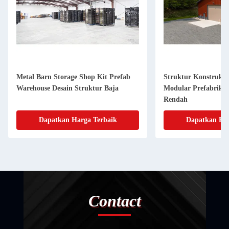
Metal Barn Storage Shop Kit Prefab
Struktur Konstruksi
Warehouse Desain Struktur Baja
Modular Prefabrikas
Rendah
Dapatkan Harga Terbaik
Dapatkan Har
Contact