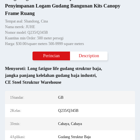
Penyimpanan Logam Gudang Bangunan Kits Canopy
Frame Ruang
Tempat asal: Shandong, Cina
Nama merek: JUHE
Nomor model: Q235/Q345B
Kuantitas min Order: 500 meter persegi
Harga: $30.00/square meters 500-9999 square meters
Perincian
Description
Menyoroti:
Long fatigue life gudang struktur baja
,
jangka panjang kelelahan gudang baja industri
,
CE Steel Struktur Warehouse
1Standar:
GB
2Kelas:
Q235/Q345B
3Jenis:
Cahaya, Cahaya
4Aplikasi:
Gudang Struktur Baja