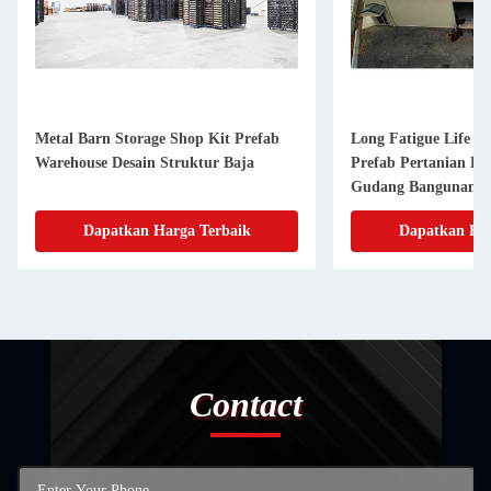
Metal Barn Storage Shop Kit Prefab
Long Fatigue Life St
Warehouse Desain Struktur Baja
Prefab Pertanian P
Gudang Bangunan K
Ruang
Dapatkan Harga Terbaik
Dapatkan Har
Contact