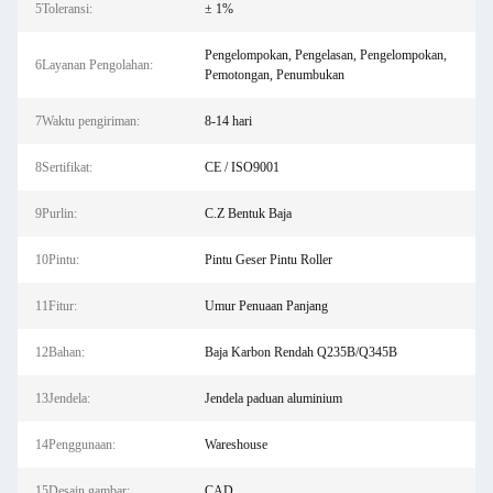
5Toleransi:
± 1%
Pengelompokan, Pengelasan, Pengelompokan,
6Layanan Pengolahan:
Pemotongan, Penumbukan
7Waktu pengiriman:
8-14 hari
8Sertifikat:
CE / ISO9001
9Purlin:
C.Z Bentuk Baja
10Pintu:
Pintu Geser Pintu Roller
11Fitur:
Umur Penuaan Panjang
12Bahan:
Baja Karbon Rendah Q235B/Q345B
13Jendela:
Jendela paduan aluminium
14Penggunaan:
Wareshouse
15Desain gambar:
CAD