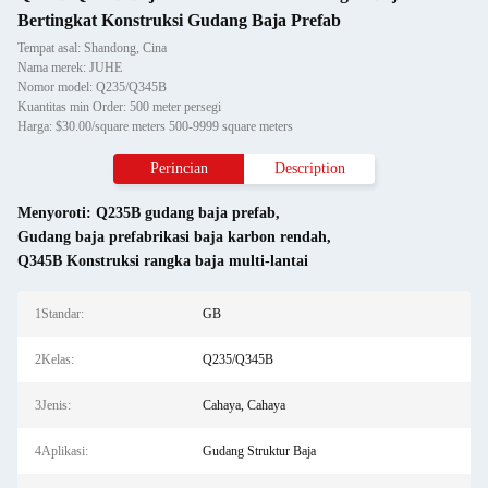
Bertingkat Konstruksi Gudang Baja Prefab
Tempat asal: Shandong, Cina
Nama merek: JUHE
Nomor model: Q235/Q345B
Kuantitas min Order: 500 meter persegi
Harga: $30.00/square meters 500-9999 square meters
Perincian
Description
Menyoroti:
Q235B gudang baja prefab
,
Gudang baja prefabrikasi baja karbon rendah
,
Q345B Konstruksi rangka baja multi-lantai
1Standar:
GB
2Kelas:
Q235/Q345B
3Jenis:
Cahaya, Cahaya
4Aplikasi:
Gudang Struktur Baja