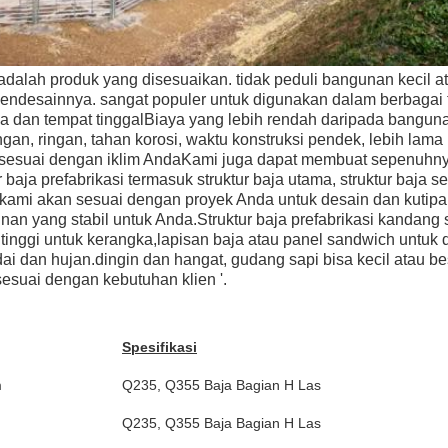
adalah produk yang disesuaikan. tidak peduli bangunan kecil ata
desainnya. sangat populer untuk digunakan dalam berbagai t
a dan tempat tinggalBiaya yang lebih rendah daripada banguna
gan, ringan, tahan korosi, waktu konstruksi pendek, lebih lama
sesuai dengan iklim AndaKami juga dapat membuat sepenuhny
baja prefabrikasi termasuk struktur baja utama, struktur baja se
l. kami akan sesuai dengan proyek Anda untuk desain dan kutip
an yang stabil untuk Anda.Struktur baja prefabrikasi kandang
s tinggi untuk kerangka,lapisan baja atau panel sandwich untuk d
ai dan hujan.dingin dan hangat, gudang sapi bisa kecil atau be
suai dengan kebutuhan klien '.
Spesifikasi
m
Q235, Q355 Baja Bagian H Las
Q235, Q355 Baja Bagian H Las