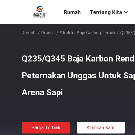
Rumah
Tentang Kita
Rumah
/
Produk
/
Struktur Baja Gudang Ternak
/
Q235/Q
Q235/Q345 Baja Karbon Rend
Peternakan Unggas Untuk Sa
Arena Sapi
Harga Terbaik
Kirimkan Kami