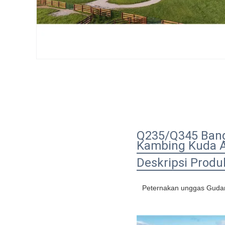
Q235/Q345 Bang
Kambing Kuda A
Deskripsi Produ
Peternakan unggas Gudan