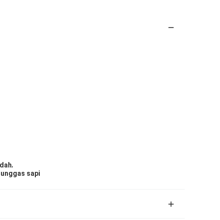
,
ndah
 unggas sapi