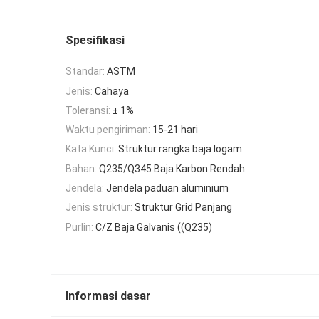
Spesifikasi
Standar:
ASTM
Jenis:
Cahaya
Toleransi:
± 1%
Waktu pengiriman:
15-21 hari
Kata Kunci:
Struktur rangka baja logam
Bahan:
Q235/Q345 Baja Karbon Rendah
Jendela:
Jendela paduan aluminium
Jenis struktur:
Struktur Grid Panjang
Purlin:
C/Z Baja Galvanis ((Q235)
Informasi dasar