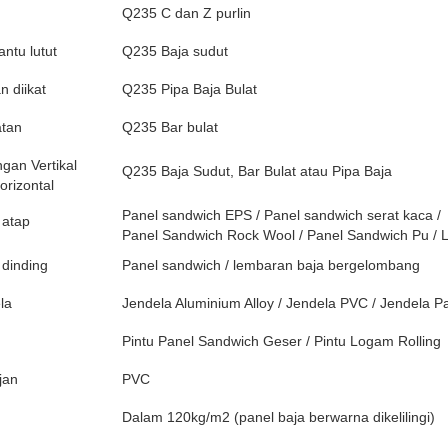
Q235 C dan Z purlin
antu lutut
Q235 Baja sudut
n diikat
Q235 Pipa Baja Bulat
tan
Q235 Bar bulat
gan Vertikal
Q235 Baja Sudut, Bar Bulat atau Pipa Baja
orizontal
Panel sandwich EPS / Panel sandwich serat kaca /
 atap
Panel Sandwich Rock Wool / Panel Sandwich Pu / 
 dinding
Panel sandwich / lembaran baja bergelombang
la
Jendela Aluminium Alloy / Jendela PVC / Jendela 
Pintu Panel Sandwich Geser / Pintu Logam Rolling
jan
PVC
Dalam 120kg/m2 (panel baja berwarna dikelilingi)