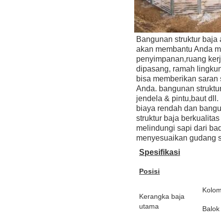
Bangunan struktur baja 
akan membantu Anda men
penyimpanan,ruang kerj
dipasang, ramah lingkun
bisa memberikan saran 
Anda. bangunan struktur 
jendela & pintu,baut dl
biaya rendah dan bangun
struktur baja berkualita
melindungi sapi dari bad
menyesuaikan gudang se
Spesifikasi
Posisi
Kolo
Kerangka baja
utama
Balok