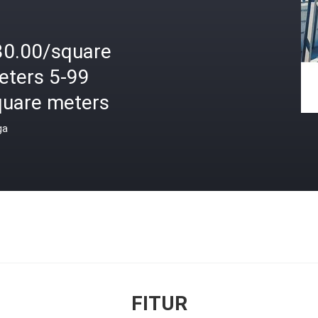
30.00/square
eters 5-99
quare meters
ga
FITUR