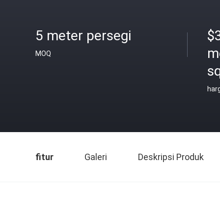
5 meter persegi
$
m
MOQ
s
har
fitur
Galeri
Deskripsi Produk