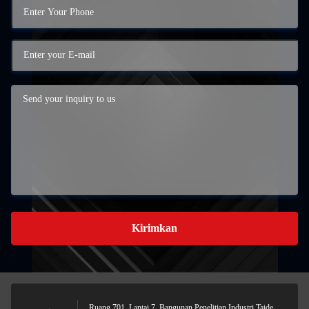
Kirimkan
Ruang 701, Lantai 7, Bangunan Penelitian Industri Taide,