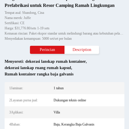
Prefabrikasi untuk Resor Camping Ramah Lingkungan
Tempat asal: Shandong, Cina
Nama merek: JuHe
Sertifikasi: CE
Harga: $31,776.80/sets 1-19 sets
Kemasan rincian: Paket ekspor standar untuk melindungi barang atau kebutuhan pelanggan
Menyediakan kemampuan: 5000 set/set per bulan
Perincian
Description
Menyoroti:
dekorasi lanskap rumah kontainer
,
dekorasi lanskap ruang rumah kapsul
,
Rumah kontainer rangka baja galvanis
1Jaminan:
1 tahun
2Layanan purna jual:
Dukungan teknis online
3Aplikasi:
Villa
4Bahan:
Baja, Kerangka Baja Galvanis