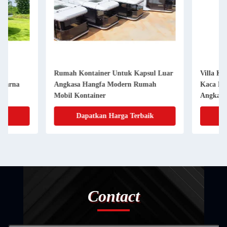
Rumah Kontainer Untuk Kapsul Luar
Villa Kontainer Rum
Angkasa Hangfa Modern Rumah
Kaca Kaca Ganda Mo
Mobil Kontainer
Angkasa Kabin Hote
Dapatkan Harga Terbaik
Dapatkan Har
Contact