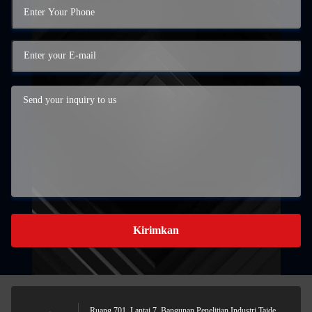
Kirimkan
Ruang 701, Lantai 7, Bangunan Penelitian Industri Taide,