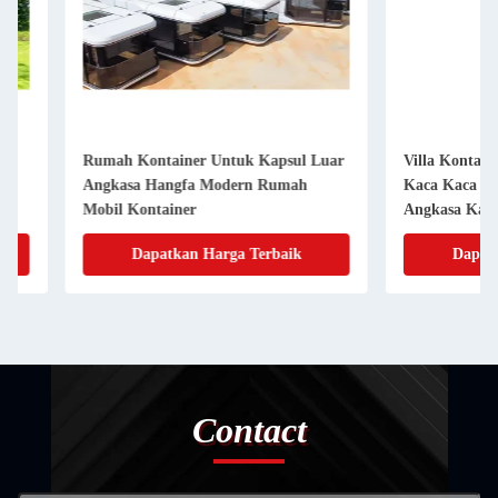
Rumah Kontainer Untuk Kapsul Luar
Villa Kontainer Rum
Angkasa Hangfa Modern Rumah
Kaca Kaca Ganda Mo
Mobil Kontainer
Angkasa Kabin Hote
Dapatkan Harga Terbaik
Dapatkan Har
Contact