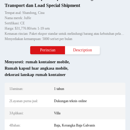
Transport dan Load Special Shipment
Tempat asal: Shandong, Cina
Nama merek: JuHe
Sertifikasi: CE
Harga: $31,776.80/sets 1-19 sets
Kemasan rincian: Paket ekspor standar untuk melindungi barang atau kebutuhan pelanggan
Menyediakan kemampuan: 5000 set/set per bulan
Perincian
Description
Menyoroti:
rumah kontainer mobile
,
Rumah kapsul luar angkasa mobile
,
dekorasi lanskap rumah kontainer
1Jaminan:
1 tahun
2Layanan purna jual:
Dukungan teknis online
3Aplikasi:
Villa
4Bahan:
Baja, Kerangka Baja Galvanis