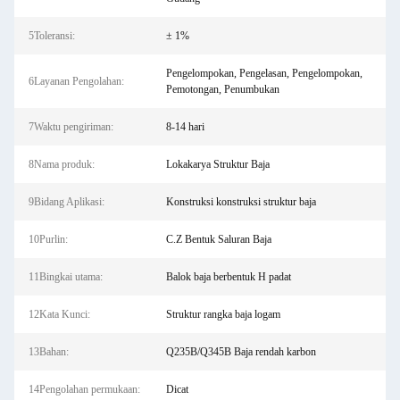
5Toleransi:
± 1%
Pengelompokan, Pengelasan, Pengelompokan,
6Layanan Pengolahan:
Pemotongan, Penumbukan
7Waktu pengiriman:
8-14 hari
8Nama produk:
Lokakarya Struktur Baja
9Bidang Aplikasi:
Konstruksi konstruksi struktur baja
10Purlin:
C.Z Bentuk Saluran Baja
11Bingkai utama:
Balok baja berbentuk H padat
12Kata Kunci:
Struktur rangka baja logam
13Bahan:
Q235B/Q345B Baja rendah karbon
14Pengolahan permukaan:
Dicat