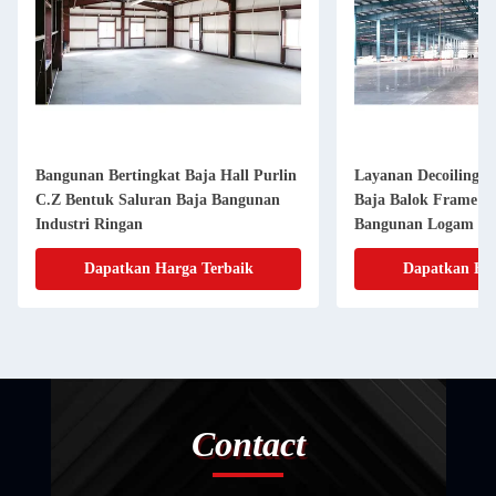
Bangunan Bertingkat Baja Hall Purlin
Layanan Decoiling d
C.Z Bentuk Saluran Baja Bangunan
Baja Balok Frame U
Industri Ringan
Bangunan Logam Dis
Dapatkan Harga Terbaik
Dapatkan Har
Contact