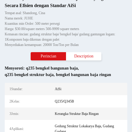
Secara Efisien dengan Standar AiSi
Tempat asal: Shandong, Cina
Nama merek: JUHE
Kuantitas min Order: 500 meter persegi
Harga: $30.00/square meters 500-9999 square meters
Kemasan rincian: gudang struktur baja/ bengkel baja/ gudang gantungan logam:
1Komponen baja dikemas dengan palet
Menyediakan kemampuan: 20000 Ton/Ton per Bulan
Perincian
Description
Menyoroti:
q235 bengkel bangunan baja
,
q235 bengkel struktur baja
,
bengkel bangunan baja ringan
1Standar:
AiSi
2Kelas:
Q235/Q345B
3Jenis:
Kerangka Struktur Baja Ringan
Gedung Struktur Lokakarya Baja, Gudang
4Aplikasi:
Gudang