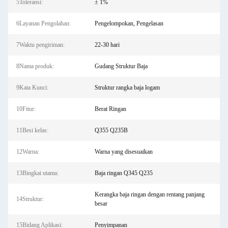
5Toleransi:
± 1%
6Layanan Pengolahan:
Pengelompokan, Pengelasan
7Waktu pengiriman:
22-30 hari
8Nama produk:
Gudang Struktur Baja
9Kata Kunci:
Struktur rangka baja logam
10Fitur:
Berat Ringan
11Besi kelas:
Q355 Q235B
12Warna:
Warna yang disesuaikan
13Bingkai utama:
Baja ringan Q345 Q235
Kerangka baja ringan dengan rentang panjang
14Struktur:
besar
15Bidang Aplikasi:
Penyimpanan