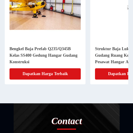
Bengkel Baja Prefab Q235/Q345B
Struktur Baja Lukis
Kelas SS400 Gedung Hangar Gudang
Gudang Ruang Kera
Konstruksi
Pesawat Hangar Ata
Dapatkan Harga Terbaik
Dapatkan Har
Contact